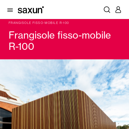
PRODOTTI
FRANGISOLE E PERSIANE MAIORCHINE
FRANGISOLE LAMA FISSA, LAMA MOBILE
FRANGISOLE FISSO-MOBILE R-100
Frangisole fisso-mobile
R-100