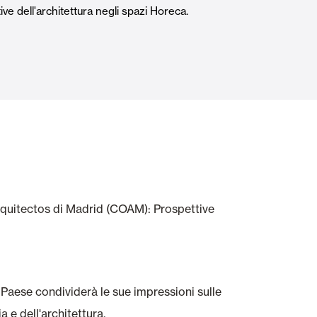
e dell'architettura negli spazi Horeca.
Porte Automatiche
Controsoffitti e rivestimenti di pareti
rquitectos di Madrid (COAM): Prospettive
o Paese condividerà le sue impressioni sulle
 e dell'architettura.