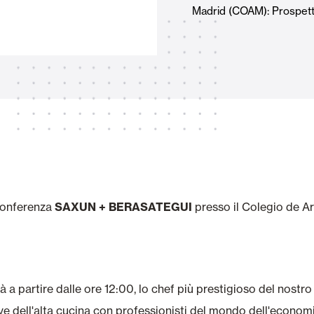
Madrid (COAM): Prospettiv
Tende Esterne
 Tende a Stringhe
Smart Home e automatismi
e e Serrande Avvolgibili
conferenza
SAXUN + BERASATEGUI
presso il Colegio de A
VEDI TUTTI I PRODOTTI
à a partire dalle ore 12:00, lo chef più prestigioso del nostr
e dell'alta cucina con professionisti del mondo dell'economia