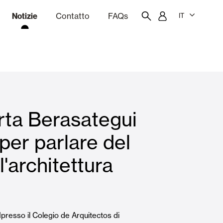
Notizie
Contatto
FAQs
IT
one
Budgeting
Portale dei dipendenti
Showroom
rta Berasategui
chine
Tende interne
er parlare del
l'architettura
Famiglie
sso il Colegio de Arquitectos di