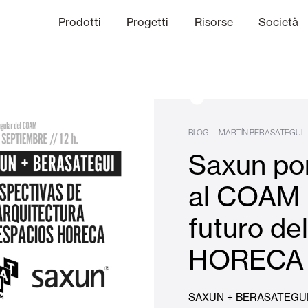
Prodotti
Progetti
Risorse
Società
anale Etico
niche
Finiture
Comunicazi
BLOG
|
MARTÍN BERASATEGUI
Saxun po
limatiche
Frangisole e Persiane Maior
al COAM p
futuro del
Uffici
HORECA
SAXUN + BERASATEGUIpre