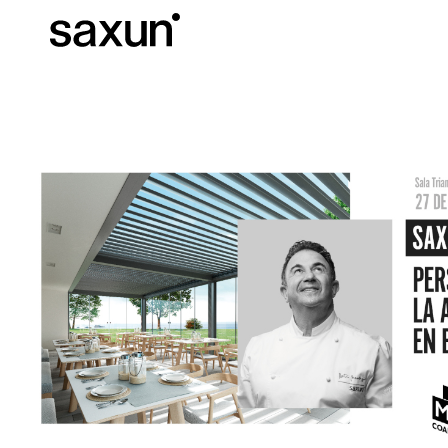
C
Download
Informazioni tec
Chi siamo
Pergole Bioc
Cassonetti e Tapparelle Avvolgibili
Alberghi, ristoranti e caffè