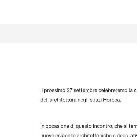
Vetrate
Alicantinas e
Zanzariere
Portoni Garag
Il prossimo 27 settembre celebreremo la 
dell'architettura negli spazi Horeca.
In occasione di questo incontro, che si terr
nuove esigenze architettoniche e decorativ