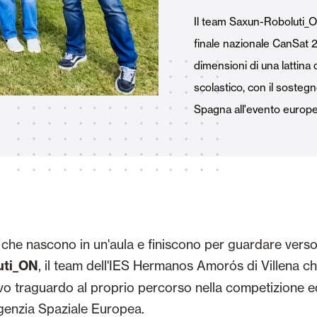
Tende Esterne
 Tende a Stringhe
Il team Saxun-Roboluti_O
finale nazionale CanSat 2
dimensioni di una lattina 
scolastico, con il sosteg
Spagna all'evento europe
Smart Home e automatismi
e e Serrande Avvolgibili
VEDI TUTTI I PRODOTTI
che nascono in un'aula e finiscono per guardare verso il
uti_ON
, il team dell'IES Hermanos Amorós di Villena 
o traguardo al proprio percorso nella competizione e
genzia Spaziale Europea.