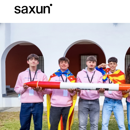
C
Download
Informazioni tec
Chi siamo
Pergole Bioc
Cassonetti e Tapparelle Avvolgibili
Alberghi, ristoranti e caffè