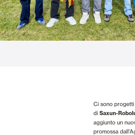
Vetrate
Alicantinas e
Zanzariere
Portoni Garag
Ci sono progetti 
di
Saxun-Robol
aggiunto un nuov
promossa dall'A