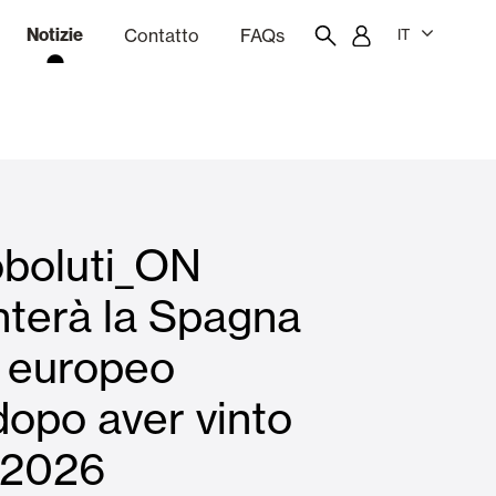
Notizie
Contatto
FAQs
IT
one
Budgeting
Portale dei dipendenti
Showroom
boluti_ON
chine
Tende interne
nterà la Spagna
o europeo
Famiglie
dopo aver vinto
 2026