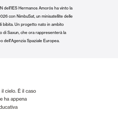
Porte Automatiche
N dell'IES Hermanos Amorós ha vinto la
026 con NimbuSat, un minisatellite delle
di bibita. Un progetto nato in ambito
no di Saxun, che ora rappresenterà la
o dell'Agenzia Spaziale Europea.
Controsoffitti e rivestimenti di pareti
 cielo. È il caso
che ha appena
ducativa