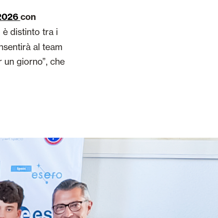
2026
con
 è distinto tra i
onsentirà al team
r un giorno”, che