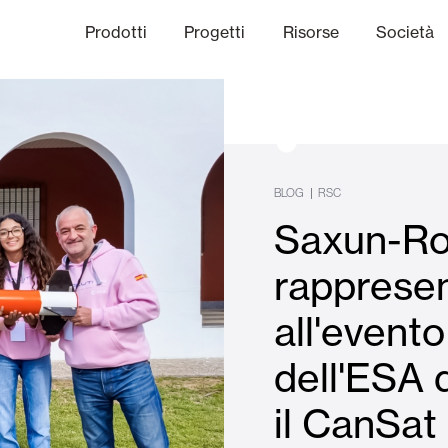
Prodotti
Progetti
Risorse
Società
anale Etico
niche
Finiture
Comunicazi
|
BLOG
RSC
Saxun-Ro
limatiche
Frangisole e Persiane Maior
rapprese
all'event
Uffici
dell'ESA 
il CanSat