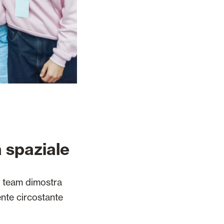
a spaziale
l team dimostra
ente circostante