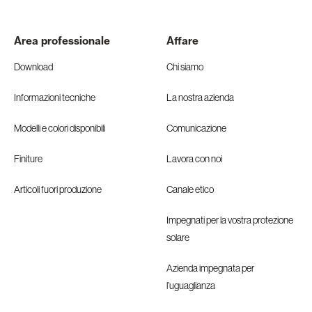
Area professionale
Affare
Download
Chi siamo
Informazioni tecniche
La nostra azienda
Modelli e colori disponibili
Comunicazione
Finiture
Lavora con noi
Articoli fuori produzione
Canale etico
Impegnati per la vostra protezione
solare
Azienda impegnata per
l’uguaglianza