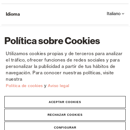
Italiano
Idioma
Política sobre Cookies
Utilizamos cookies propias y de terceros para analizar
el tráfico, ofrecer funciones de redes sociales y para
Copyright © Saxun 2023 - 2026
politica sulla riservatezza
Avviso legale
Cookies
personalizar la publicidad a partir de tus hábitos de
navegación. Para conocer nuestras políticas, visite
nuestra
y
Política de cookies
Aviso legal
ACEPTAR COOKIES
RECHAZAR COOKIES
CONFIGURAR