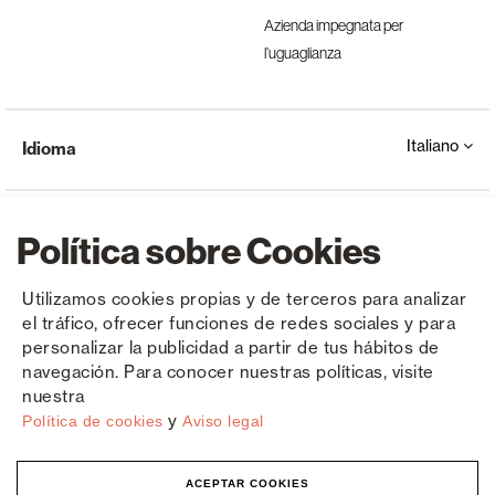
Azienda impegnata per
l’uguaglianza
Italiano
Idioma
Política sobre Cookies
Utilizamos cookies propias y de terceros para analizar
el tráfico, ofrecer funciones de redes sociales y para
Copyright © Saxun 2023 - 2026
politica sulla riservatezza
Avviso legale
Cookies
personalizar la publicidad a partir de tus hábitos de
navegación. Para conocer nuestras políticas, visite
nuestra
y
Política de cookies
Aviso legal
ACEPTAR COOKIES