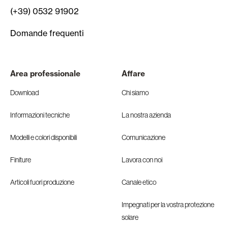
(+39) 0532 91902
Domande frequenti
Area professionale
Affare
Download
Chi siamo
Informazioni tecniche
La nostra azienda
Modelli e colori disponibili
Comunicazione
Finiture
Lavora con noi
Articoli fuori produzione
Canale etico
Impegnati per la vostra protezione
solare