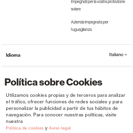
Impegnati per la vostra protezione
solare
Azienda impegnata per
l’uguaglianza
Italiano
Idioma
Política sobre Cookies
Utilizamos cookies propias y de terceros para analizar
el tráfico, ofrecer funciones de redes sociales y para
Copyright © Saxun 2023 - 2026
politica sulla riservatezza
Avviso legale
Cookies
personalizar la publicidad a partir de tus hábitos de
navegación. Para conocer nuestras políticas, visite
nuestra
y
Política de cookies
Aviso legal