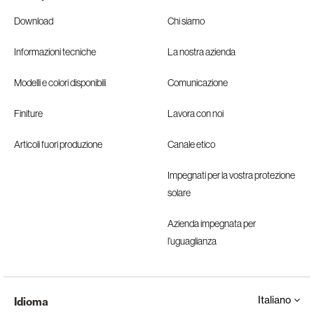
Download
Chi siamo
Informazioni tecniche
La nostra azienda
Modelli e colori disponibili
Comunicazione
Finiture
Lavora con noi
Articoli fuori produzione
Canale etico
Impegnati per la vostra protezione
solare
Azienda impegnata per
l’uguaglianza
Italiano
Idioma