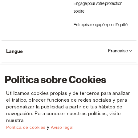
Engagé pour votre protection
solaire
Entreprise engagée pour l’égalité
Francaise
Langue
Política sobre Cookies
Utilizamos cookies propias y de terceros para analizar
el tráfico, ofrecer funciones de redes sociales y para
Copyright © Saxun 2023 - 2026
Politique de confidentialité
Avis juridique
Cookies
personalizar la publicidad a partir de tus hábitos de
navegación. Para conocer nuestras políticas, visite
nuestra
y
Política de cookies
Aviso legal