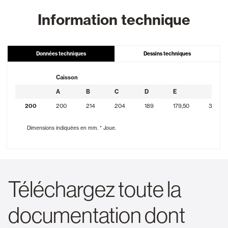
Information technique
Données techniques
Dessins techniques
Caisson
A
B
C
D
E
200
200
214
204
189
179,50
34,50
Dimensions indiquées en mm. * Joue.
Téléchargez toute la
documentation dont