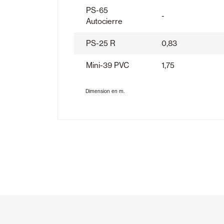
PS-65
-
Autocierre
PS-25 R
0,83
Mini-39 PVC
1,75
Dimension en m.