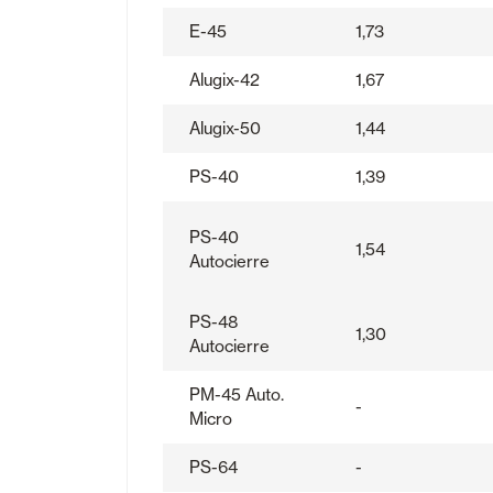
E-45
1,73
Alugix-42
1,67
Alugix-50
1,44
PS-40
1,39
PS-40
1,54
Autocierre
PS-48
1,30
Autocierre
PM-45 Auto.
-
Micro
PS-64
-