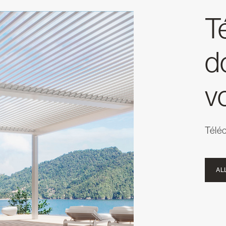
T
d
v
Télé
AL