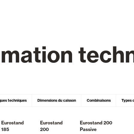
Stores
et Rideaux PVC
rmation tech
Maison intelligente et autom
lables
VOIR TOUS LES PRODUITS
ques techniques
Dimensions du caisson
Combinaisons
Types d
Eurostand
Eurostand
Eurostand 200
185
200
Passive