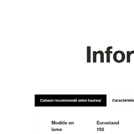
Rideaux de Verre
Alicantines 
Info
Moustiquaires
Portes Enrou
Caisson recommandé selon hauteur
Caractéristi
Modèle en
Eurostand
lame
155