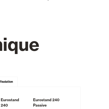
Portes Automatiques
nique
atisation
Panneaux muraux et plafonds
'isolation
Eurostand
Eurostand 240
240
Passive