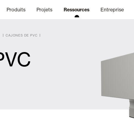
Produits
Projets
Ressources
Entreprise
S
CAJONES DE PVC
 PVC
anal Éthique
nique
Finitions
Communicat
Lo
Volets Battants Pliables et B
Bureaux