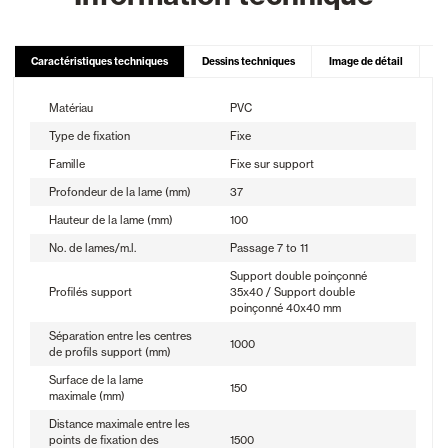
Caractéristiques techniques
Dessins techniques
Image de détail
Vu
Matériau
PVC
Type de fixation
Fixe
Famille
Fixe sur support
Profondeur de la lame (mm)
37
Hauteur de la lame (mm)
100
No. de lames/m.l.
Passage 7 to 11
Support double poinçonné
Profilés support
35x40 / Support double
poinçonné 40x40 mm
Séparation entre les centres
1000
de profils support (mm)
Surface de la lame
150
maximale (mm)
Distance maximale entre les
points de fixation des
1500