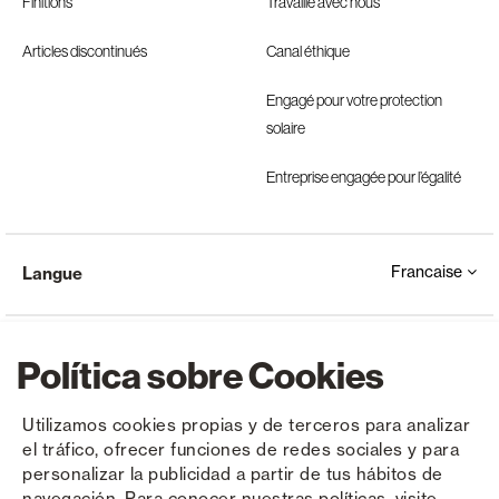
Finitions
Travaille avec nous
Articles discontinués
Canal éthique
Engagé pour votre protection
solaire
Entreprise engagée pour l’égalité
Francaise
Langue
Política sobre Cookies
Utilizamos cookies propias y de terceros para analizar
el tráfico, ofrecer funciones de redes sociales y para
Copyright © Saxun 2023 - 2026
Politique de confidentialité
Avis juridique
Cookies
personalizar la publicidad a partir de tus hábitos de
navegación. Para conocer nuestras políticas, visite