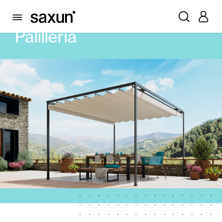
PRODUITS
STORES
PALILLERÍA
Palillería
Volets Roulants et Caissons
Pergolas
Volets Battants Pliables et Brises Soleil
Rideaux et stores
Rideaux de Verre
Alicantines et Rideaux PVC