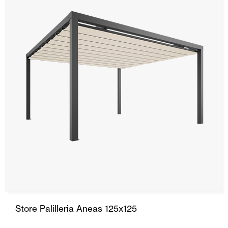
SRS
Store Stor
Rideau
Descente
Capote
Portes Automatiques
Moustiquaires
Portes Enroulables
Store Palilleria Aneas 125x125
Maison intelligente et automatisation