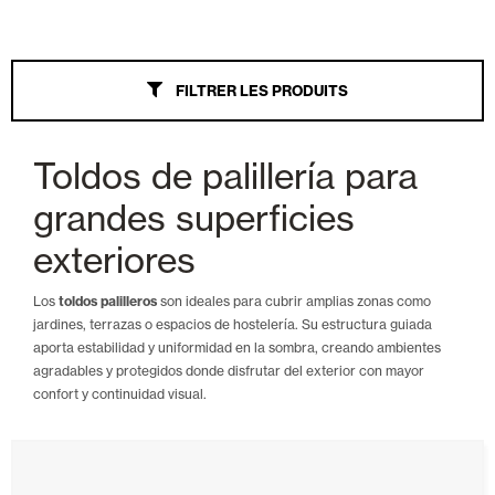
Stores
FILTRER LES PRODUITS
Tout
Wind Screen
Toldos de palillería para
Bras extensibles
grandes superficies
Palillería
exteriores
Veranda
Los
toldos palilleros
son ideales para cubrir amplias zonas como
jardines, terrazas o espacios de hostelería. Su estructura guiada
Parasol
aporta estabilidad y uniformidad en la sombra, creando ambientes
agradables y protegidos donde disfrutar del exterior con mayor
Bras extensibles Monoblock
confort y continuidad visual.
Coffre
Auvent à point droit à tension