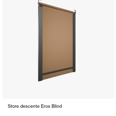
SRS
Store Stor
Rideau
Descente
Capote
Portes Automatiques
Moustiquaires
Portes Enroulables
Store descente Eros Blind
Maison intelligente et automatisation