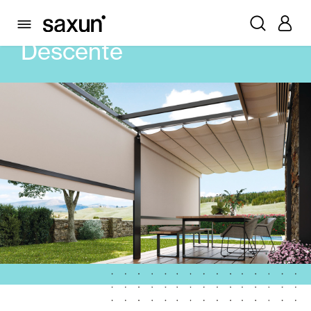
PRODUITS
STORES
DESCENTE
Descente
Volets Roulants et Caissons
Pergolas
Volets Battants Pliables et Brises Soleil
Rideaux et stores
Rideaux de Verre
Alicantines et Rideaux PVC