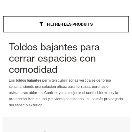
Stores
FILTRER LES PRODUITS
Tout
Wind Screen
Toldos bajantes para
Bras extensibles
cerrar espacios con
Palillería
comodidad
Veranda
Los
toldos bajantes
permiten cubrir zonas verticales de forma
sencilla, siendo una solución eficaz para terrazas, porches o
Parasol
estructuras abiertas. Contribuyen a mejorar el confort térmico y la
protección frente al sol y el viento, facilitando un uso más prolongado
Bras extensibles Monoblock
del espacio exterior.
Coffre
Auvent à point droit à tension