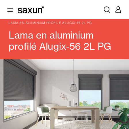
PRODUITS
VOLETS ROULANTS ET CAISSONS
LAMES
ALUMINIUM PROFILÉ
LAMA EN ALUMINIUM PROFILÉ ALUGIX-56 2L PG
Lama en aluminium
profilé Alugix-56 2L PG