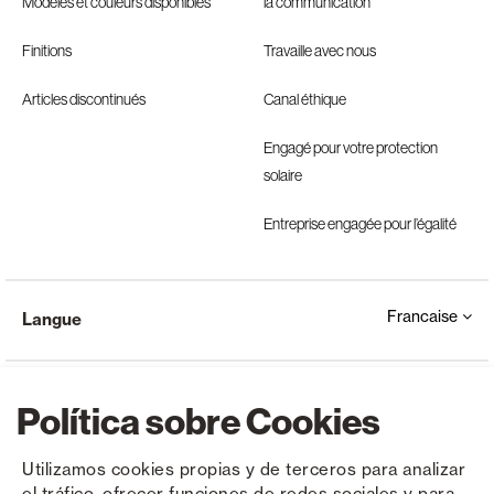
Modèles et couleurs disponibles
la communication
Finitions
Travaille avec nous
Articles discontinués
Canal éthique
Engagé pour votre protection
solaire
Entreprise engagée pour l’égalité
Francaise
Langue
Política sobre Cookies
Utilizamos cookies propias y de terceros para analizar
el tráfico, ofrecer funciones de redes sociales y para
Copyright © Saxun 2023 - 2026
Politique de confidentialité
Avis juridique
Cookies