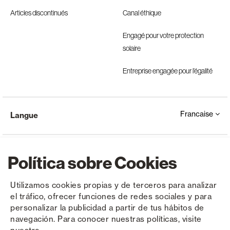
Articles discontinués
Canal éthique
Engagé pour votre protection
solaire
Entreprise engagée pour l’égalité
Francaise
Langue
Política sobre Cookies
Utilizamos cookies propias y de terceros para analizar
el tráfico, ofrecer funciones de redes sociales y para
Copyright © Saxun 2023 - 2026
Politique de confidentialité
Avis juridique
Cookies
personalizar la publicidad a partir de tus hábitos de
navegación. Para conocer nuestras políticas, visite