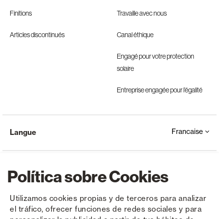
Finitions
Travaille avec nous
Articles discontinués
Canal éthique
Engagé pour votre protection
solaire
Entreprise engagée pour l’égalité
Francaise
Langue
Política sobre Cookies
Utilizamos cookies propias y de terceros para analizar
el tráfico, ofrecer funciones de redes sociales y para
Copyright © Saxun 2023 - 2026
Politique de confidentialité
Avis juridique
Cookies