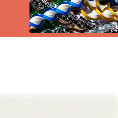
Stores
et Rideaux PVC
Maison intelligente et autom
lables
VOIR TOUS LES PRODUITS