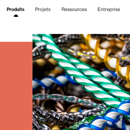
Produits
Projets
Ressources
Entreprise
anal Éthique
nique
Finitions
Communicat
Lo
Volets Battants Pliables et B
Bureaux