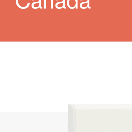
Canadá
Rideaux de Verre
Alicantines 
Moustiquaires
Portes Enrou