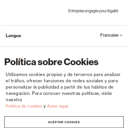
Entreprise engagée pour l’égalité
Francaise
Langue
Política sobre Cookies
Utilizamos cookies propias y de terceros para analizar
el tráfico, ofrecer funciones de redes sociales y para
Copyright © Saxun 2023 - 2026
Politique de confidentialité
Avis juridique
Cookies
personalizar la publicidad a partir de tus hábitos de
navegación. Para conocer nuestras políticas, visite
nuestra
y
Política de cookies
Aviso legal
ACEPTAR COOKIES