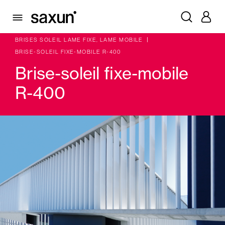
PRODUITS
VOLETS BATTANTS PLIABLES ET BRISES SOLEIL
BRISES SOLEIL LAME FIXE, LAME MOBILE
BRISE-SOLEIL FIXE-MOBILE R-400
Brise-soleil fixe-mobile
R-400