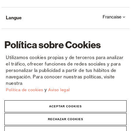
Francaise
Langue
Política sobre Cookies
Utilizamos cookies propias y de terceros para analizar
el tráfico, ofrecer funciones de redes sociales y para
Copyright © Saxun 2023 - 2026
Politique de confidentialité
Avis juridique
Cookies
personalizar la publicidad a partir de tus hábitos de
navegación. Para conocer nuestras políticas, visite
nuestra
y
Política de cookies
Aviso legal
ACEPTAR COOKIES
RECHAZAR COOKIES