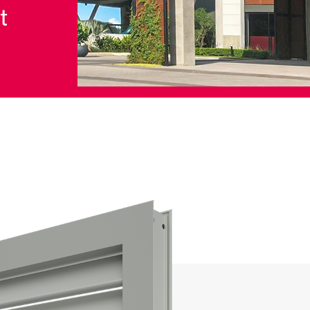
t
Stores
et Rideaux PVC
Maison intelligente et autom
lables
VOIR TOUS LES PRODUITS