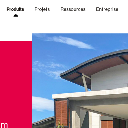
Produits
Projets
Ressources
Entreprise
anal Éthique
nique
Finitions
Communicat
Lo
Volets Battants Pliables et B
Bureaux
um