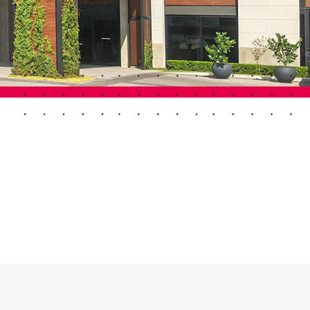
Portes Automatiques
atisation
Panneaux muraux et plafonds