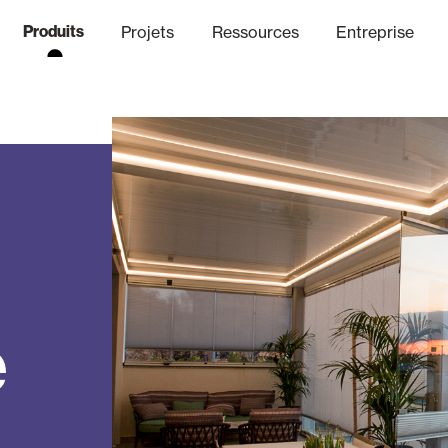
Produits
Projets
Ressources
Entreprise
anal Éthique
nique
Finitions
Communicat
Lo
Volets Battants Pliables et B
Bureaux
e