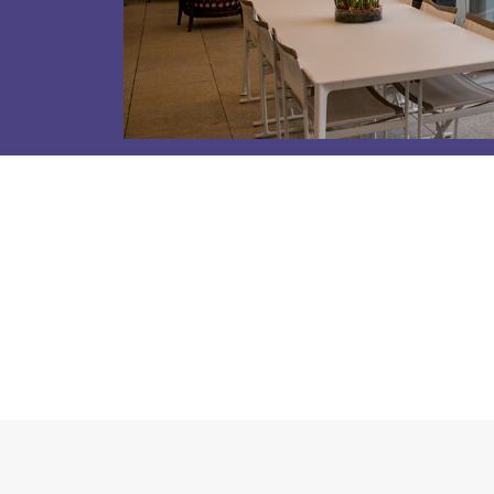
Stores
et Rideaux PVC
Maison intelligente et autom
lables
VOIR TOUS LES PRODUITS