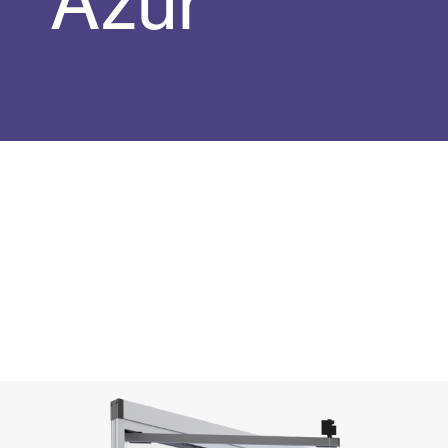
Azur
Rideaux de Verre
Alicantines 
Moustiquaires
Portes Enrou