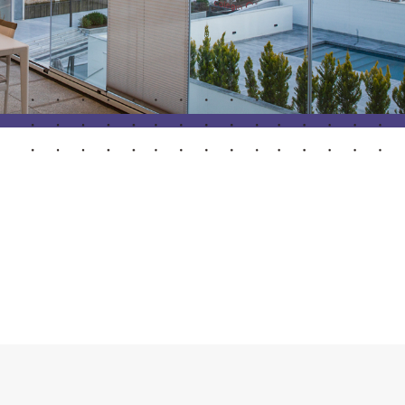
Portes Automatiques
atisation
Panneaux muraux et plafonds