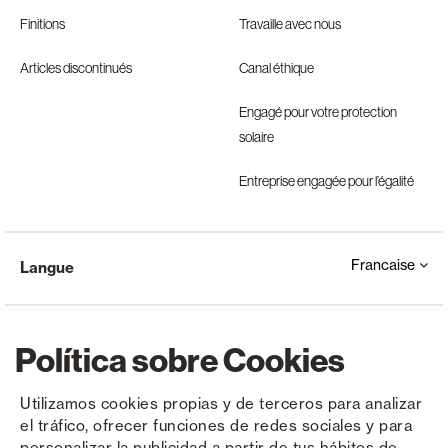
Finitions
Travaille avec nous
Articles discontinués
Canal éthique
Engagé pour votre protection
solaire
Entreprise engagée pour l’égalité
Francaise
Langue
Política sobre Cookies
Utilizamos cookies propias y de terceros para analizar
el tráfico, ofrecer funciones de redes sociales y para
Copyright © Saxun 2023 - 2026
Politique de confidentialité
Avis juridique
Cookies
personalizar la publicidad a partir de tus hábitos de