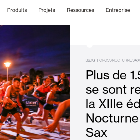
Produits
Projets
Ressources
Entreprise
anal Éthique
nique
Finitions
Communicat
Lo
BLOG
|
CROSS NOCTURNE SAX
Plus de 1
Volets Battants Pliables et B
se sont r
la XIIIe é
Bureaux
Nocturne 
Sax