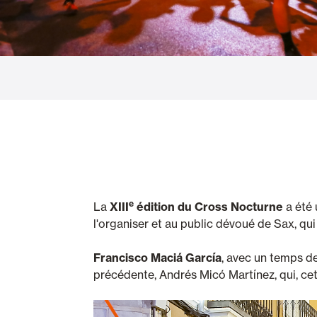
Rideaux de Verre
Alicantines 
Moustiquaires
Portes Enrou
e
La
XIII
édition du Cross Nocturne
a été 
l'organiser et au public dévoué de Sax, qu
Francisco Maciá García
, avec un temps de
précédente, Andrés Micó Martínez, qui, cett