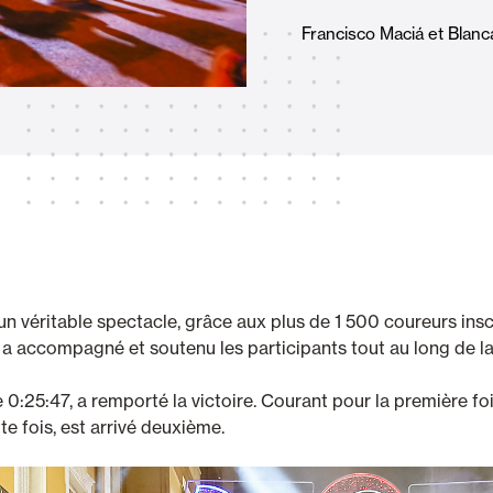
Stores
et Rideaux PVC
Francisco Maciá et Blanca
Maison intelligente et autom
lables
un véritable spectacle, grâce aux plus de 1 500 coureurs inscr
i a accompagné et soutenu les participants tout au long de la
VOIR TOUS LES PRODUITS
 0:25:47, a remporté la victoire. Courant pour la première fois
e fois, est arrivé deuxième.