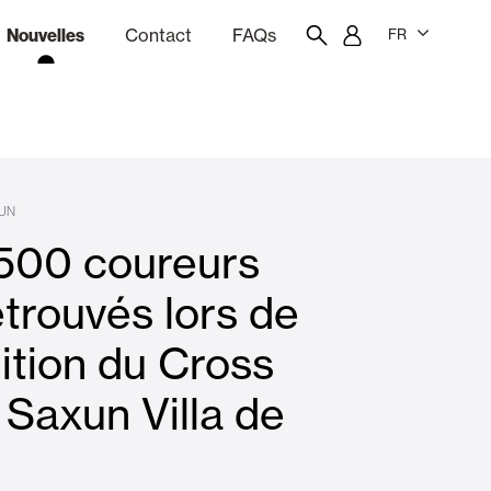
Nouvelles
Contact
FAQs
FR
ion
giciel de devis
Portail des employés
Showroom
UN
.500 coureurs
rises Soleil
Rideaux et stores
etrouvés lors de
dition du Cross
Logements
Saxun Villa de