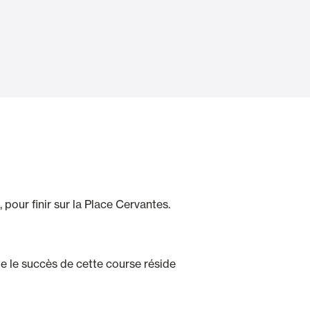
Portes Automatiques
atisation
Panneaux muraux et plafonds
pour finir sur la Place Cervantes.
ue le succès de cette course réside