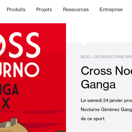
Produits
Projets
Ressources
Entreprise
anal Éthique
nique
Finitions
Communicat
Lo
BLOG
|
CROSS NOCTURNE SAX
Cross No
Volets Battants Pliables et B
Ganga
Bureaux
Le samedi 24 janvier proc
Nocturne Giménez Ganga
de ce sport.