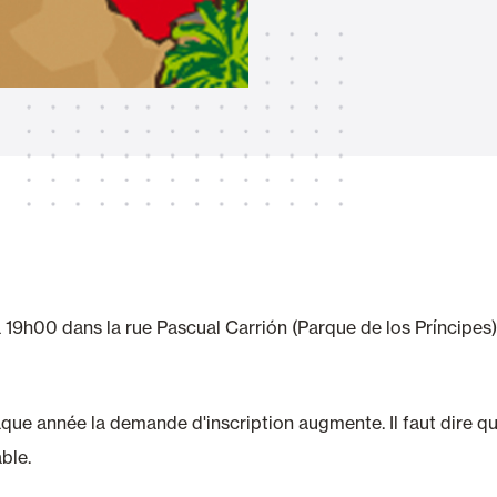
Stores
et Rideaux PVC
Maison intelligente et autom
lables
 19h00 dans la rue Pascual Carrión (Parque de los Príncipes), 
VOIR TOUS LES PRODUITS
haque année la demande d'inscription augmente. Il faut dire q
ble.