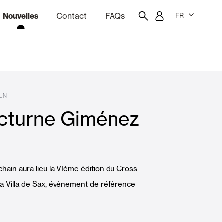
Nouvelles
Contact
FAQs
FR
ion
giciel de devis
Portail des employés
Showroom
UN
cturne Giménez
rises Soleil
Rideaux et stores
Logements
hain aura lieu la VIème édition du Cross
 Villa de Sax, événement de référence