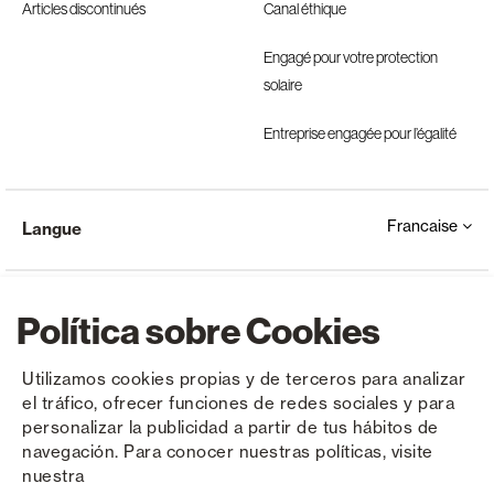
Articles discontinués
Canal éthique
Engagé pour votre protection
solaire
Entreprise engagée pour l’égalité
Francaise
Langue
Política sobre Cookies
Utilizamos cookies propias y de terceros para analizar
el tráfico, ofrecer funciones de redes sociales y para
Copyright © Saxun 2023 - 2026
Politique de confidentialité
Avis juridique
Cookies
personalizar la publicidad a partir de tus hábitos de
navegación. Para conocer nuestras políticas, visite
nuestra