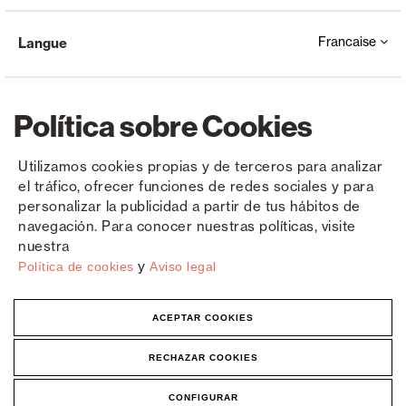
Francaise
Langue
Política sobre Cookies
Utilizamos cookies propias y de terceros para analizar
el tráfico, ofrecer funciones de redes sociales y para
Copyright © Saxun 2023 - 2026
Politique de confidentialité
Avis juridique
Cookies
personalizar la publicidad a partir de tus hábitos de
navegación. Para conocer nuestras políticas, visite
nuestra
y
Política de cookies
Aviso legal
ACEPTAR COOKIES
RECHAZAR COOKIES
CONFIGURAR