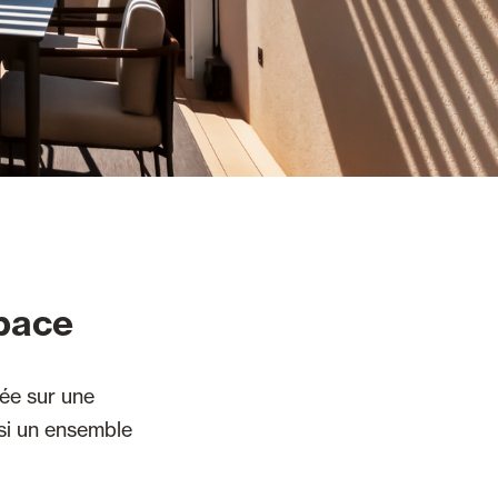
space
xée sur une
nsi un ensemble