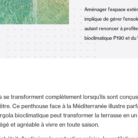
Stores
et Rideaux PVC
Aménager l'espace extér
implique de gérer l'ensole
autant renoncer à profite
bioclimatique P190 et du
Maison intelligente et autom
lables
 se transforment complètement lorsqu'ils sont conçu
VOIR TOUS LES PRODUITS
être. Ce penthouse face à la Méditerranée illustre par
ola bioclimatique peut transformer la terrasse en u
égé et agréable à vivre en toute saison.