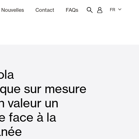
Nouvelles
Contact
FAQs
FR
ion
giciel de devis
Portail des employés
Showroom
ola
rises Soleil
Rideaux et stores
ique sur mesure
n valeur un
Logements
 face à la
anée