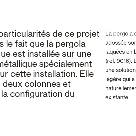
particularités de ce projet
La pergola e
 le fait que la pergola
adossée son
laquées en 
ue est installée sur une
(réf. 9016). 
métallique spécialement
une solution
 cette installation. Elle
légère qui s
 deux colonnes et
naturellemen
 la configuration du
existante.