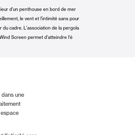
Portes Automatiques
ieur d'un penthouse en bord de mer
illement, le vent et l'intimité sans pour
r du cadre. L'association de la pergola
 Wind Screen permet d'atteindre l'é
atisation
Panneaux muraux et plafonds
s dans une
faitement
n espace