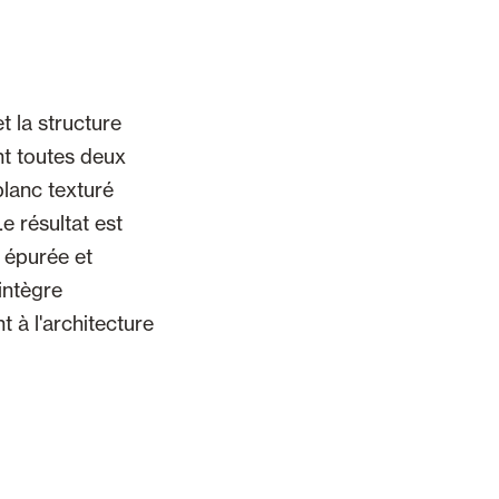
t la structure
t toutes deux
blanc texturé
Le résultat est
 épurée et
'intègre
t à l'architecture