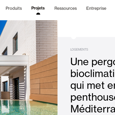
Produits
Projets
Ressources
Entreprise
anal Éthique
nique
Finitions
Communicat
Lo
LOGEMENTS
Une perg
Volets Battants Pliables et B
bioclimat
qui met e
Bureaux
penthouse
Méditerr