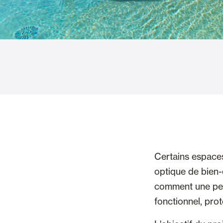
Rideaux de Verre
Alicantines 
Moustiquaires
Portes Enrou
Certains espaces
optique de bien-
comment une perg
fonctionnel, prot