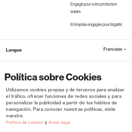
Engagé pour votre protection
solaire
Entreprise engagée pour l’égalité
Francaise
Langue
Política sobre Cookies
Utilizamos cookies propias y de terceros para analizar
el tráfico, ofrecer funciones de redes sociales y para
Copyright © Saxun 2023 - 2026
Politique de confidentialité
Avis juridique
Cookies
personalizar la publicidad a partir de tus hábitos de
navegación. Para conocer nuestras políticas, visite
nuestra
y
Política de cookies
Aviso legal