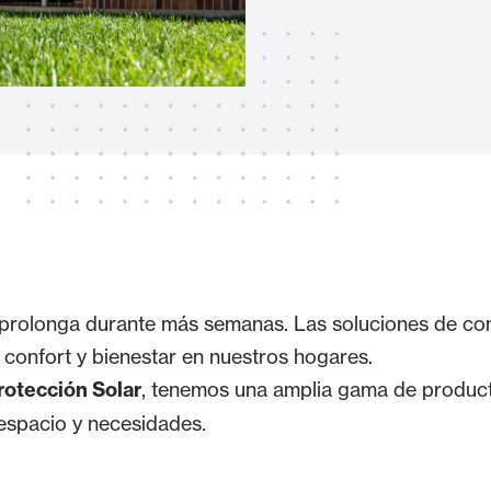
Toldos
 Cortinas exteriores
Motores, automatismos y S
araje y comerciales
e prolonga durante más semanas. Las soluciones de con
confort y bienestar en nuestros hogares.
VER TODOS LOS PRODUCTOS
rotección Solar
, tenemos una amplia gama de produc
 espacio y necesidades.