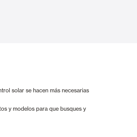
Puertas Automáticas de Cristal
mart Home
Revestimientos de techo y pared
trol solar se hacen más necesarias
tos y modelos para que busques y