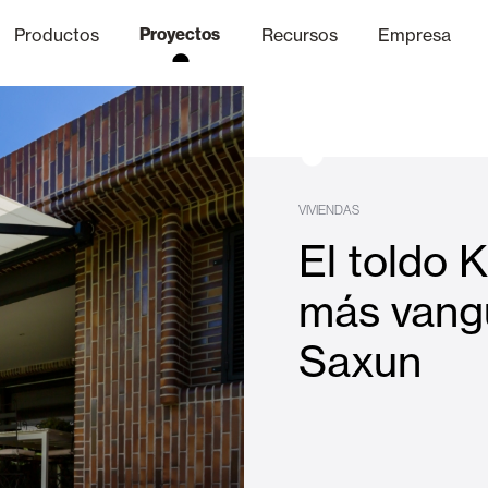
Productos
Proyectos
Recursos
Empresa
Canal Ético
nica
Acabados
Comunicaci
P
VIVIENDAS
El toldo K
Celosias y Mallorquinas
más vang
Saxun
Oficinas