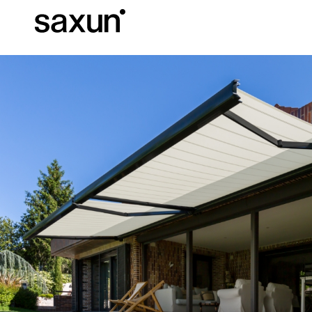
Descargas
Información Téc
Sobre Nosotros
Pérgolas
Persianas enrollables y cajones
Hoteles, restaurantes y cafeterías