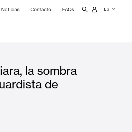
Noticias
Contacto
FAQs
ES
ón
resupuestador
Portal del empleado/a
Showroom
iara, la sombra
Cortinas interiores y estores
uardista de
Viviendas