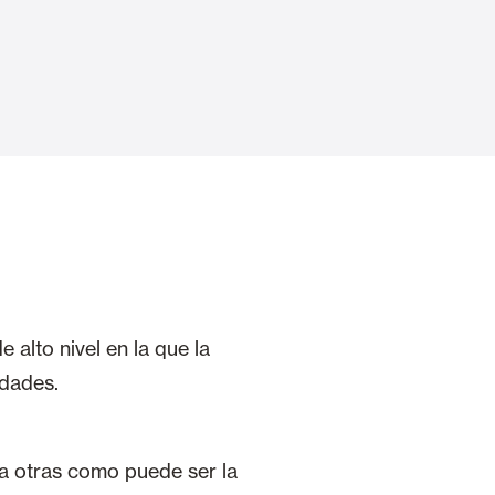
Puertas Automáticas de Cristal
mart Home
Revestimientos de techo y pared
 alto nivel en la que la
idades.
 a otras como puede ser la