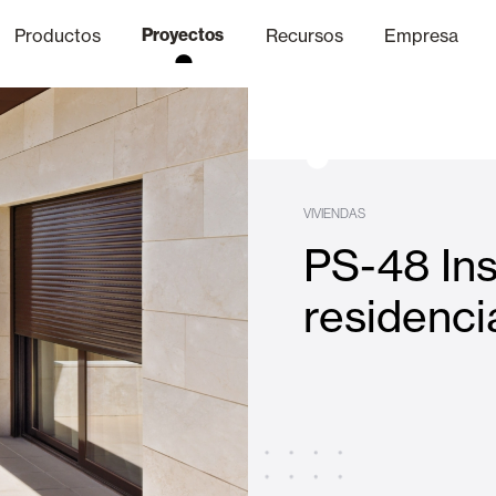
Productos
Proyectos
Recursos
Empresa
Canal Ético
nica
Acabados
Comunicaci
P
VIVIENDAS
PS-48 Ins
Celosias y Mallorquinas
residenci
Oficinas