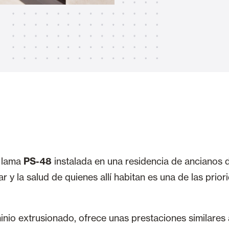
Toldos
 Cortinas exteriores
Motores, automatismos y S
araje y comerciales
a lama
PS-48
instalada en una residencia de ancianos de
VER TODOS LOS PRODUCTOS
 y la salud de quienes allí habitan es una de las prior
inio extrusionado, ofrece unas prestaciones similares