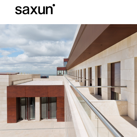
Descargas
Información Téc
Sobre Nosotros
Pérgolas
Persianas enrollables y cajones
Hoteles, restaurantes y cafeterías