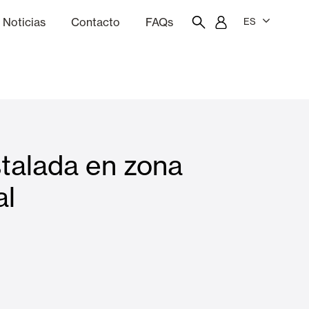
Noticias
Contacto
FAQs
ES
ón
resupuestador
Portal del empleado/a
Showroom
talada en zona
Cortinas interiores y estores
al
Viviendas