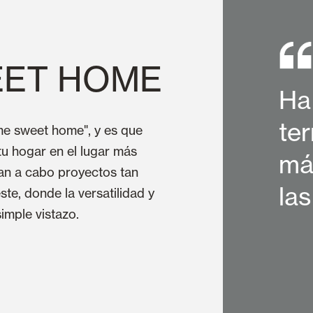
ET HOME
Ha
ter
me sweet home", y es que
tu hogar en el lugar más
má
van a cabo proyectos tan
las
te, donde la versatilidad y
simple vistazo.