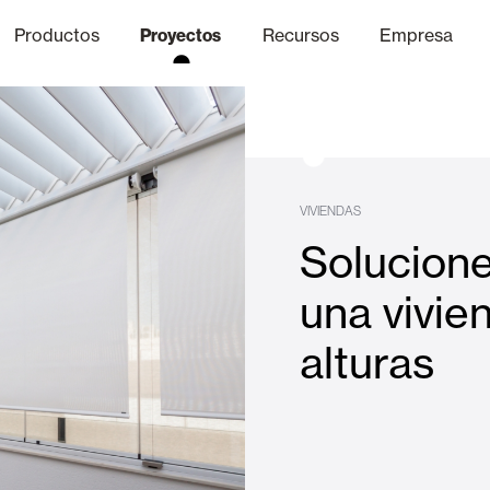
Productos
Proyectos
Recursos
Empresa
Canal Ético
nica
Acabados
Comunicaci
P
VIVIENDAS
Solucione
Celosias y Mallorquinas
una vivie
alturas
Oficinas