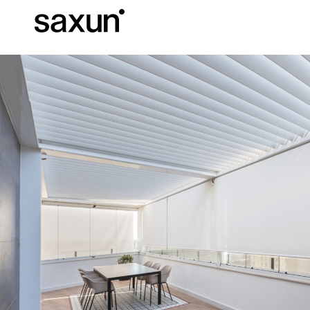
Descargas
Información Téc
Sobre Nosotros
Pérgolas
Persianas enrollables y cajones
Hoteles, restaurantes y cafeterías