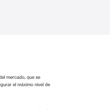
Puertas Automáticas de Cristal
mart Home
Revestimientos de techo y pared
del mercado, que se
segurar el máximo nivel de