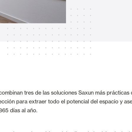
Toldos
 Cortinas exteriores
Motores, automatismos y S
araje y comerciales
combinan tres de las soluciones Saxun más prácticas 
VER TODOS LOS PRODUCTOS
rfección para extraer todo el potencial del espacio y a
365 días al año.