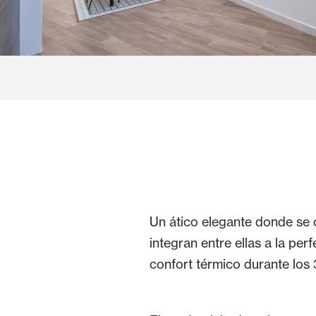
Cortinas de Cristal
Alicantinas y
Mosquiteras
Puertas de g
Un ático elegante donde se 
integran entre ellas a la pe
confort térmico durante los 