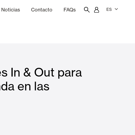
Noticias
Contacto
FAQs
ES
ón
resupuestador
Portal del empleado/a
Showroom
s In & Out para
Cortinas interiores y estores
nda en las
Viviendas