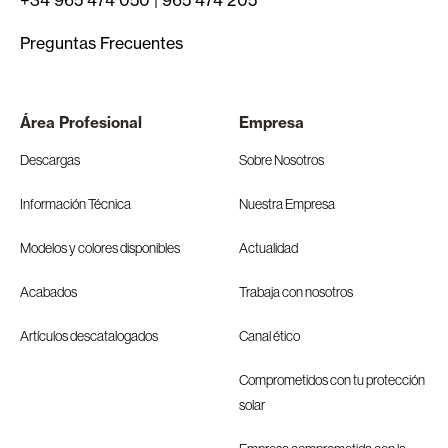
+34 965 474 050
|
965 474 205
Preguntas Frecuentes
Área Profesional
Empresa
Descargas
Sobre Nosotros
Información Técnica
Nuestra Empresa
Modelos y colores disponibles
Actualidad
Acabados
Trabaja con nosotros
Artículos descatalogados
Canal ético
Comprometidos con tu protección
solar