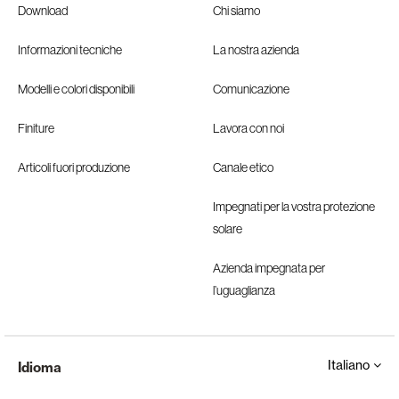
Download
Chi siamo
Informazioni tecniche
La nostra azienda
Modelli e colori disponibili
Comunicazione
Finiture
Lavora con noi
Articoli fuori produzione
Canale etico
Impegnati per la vostra protezione
solare
Azienda impegnata per
l’uguaglianza
Italiano
Idioma