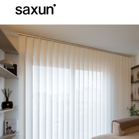
Descargas
Información Téc
Sobre Nosotros
Pérgolas
Persianas enrollables y cajones
Hoteles, restaurantes y cafeterías