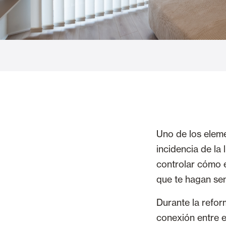
Cortinas de Cristal
Alicantinas y
Mosquiteras
Puertas de g
Uno de los eleme
incidencia de la 
controlar cómo e
que te hagan sen
Durante la reform
conexión entre e