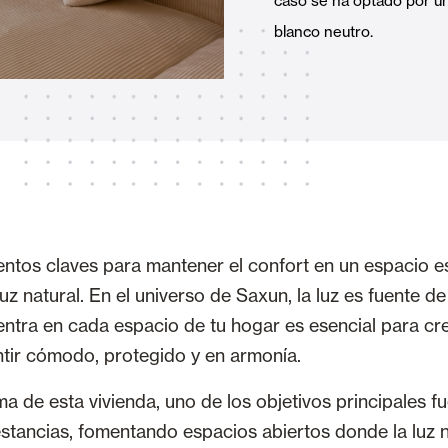
caso se ha optado por una
Toldos
 Cortinas exteriores
blanco neutro.
Motores, automatismos y S
araje y comerciales
ntos claves para mantener el confort en un espacio es 
luz natural. En el universo de Saxun, la luz es fuente de
ntra en cada espacio de tu hogar es esencial para cr
VER TODOS LOS PRODUCTOS
tir cómodo, protegido y en armonía.
a de esta vivienda, uno de los objetivos principales fu
stancias, fomentando espacios abiertos donde la luz n