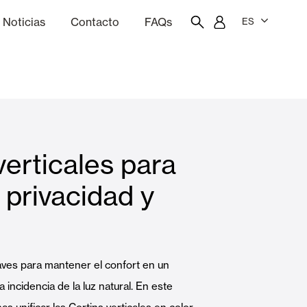
Noticias
Contacto
FAQs
ES
ón
resupuestador
Portal del empleado/a
Showroom
verticales para
Cortinas interiores y estores
 privacidad y
Viviendas
aves para mantener el confort en un
a incidencia de la luz natural. En este