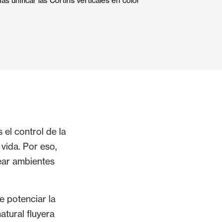
s unificar las Cortins verticales en color
Puertas Automáticas de Cristal
mart Home
Revestimientos de techo y pared
el control de la
 vida. Por eso,
ear ambientes
e potenciar la
atural fluyera