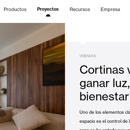
Productos
Proyectos
Recursos
Empresa
Canal Ético
nica
Acabados
Comunicaci
P
VIVIENDAS
Cortinas 
Celosias y Mallorquinas
ganar luz,
bienestar
Oficinas
Uno de los elementos cl
espacio es el control de l