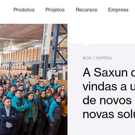
Produtos
Projetos
Recursos
Empresa
Canal Ético
nica
Acabamentos
Comunicaç
O
BLOG
|
EMPRESA
A Saxun 
Lâminas Quebra-Sol e Maior
vindas a 
de novos 
Escritórios
novas so