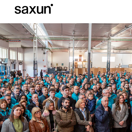
Baixar
Informação téc
Sobre nós
Pérgulas
Persianas Enroláveis e Caixas
Hotéis, restaurantes e cafés