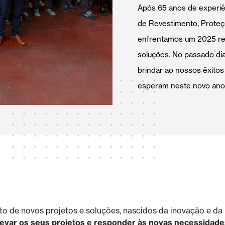
Após 65 anos de experiê
Toldos
 Cortinas exteriores
de Revestimento, Proteç
enfrentamos um 2025 rep
soluções. No passado di
brindar ao nossos êxitos 
esperam neste novo ano
Smart Home e automatismo
ortas Comerciais
VER TODOS OS PRODUTOS
o de novos projetos e soluções, nascidos da inovação e da 
levar os seus projetos e responder às novas necessidad