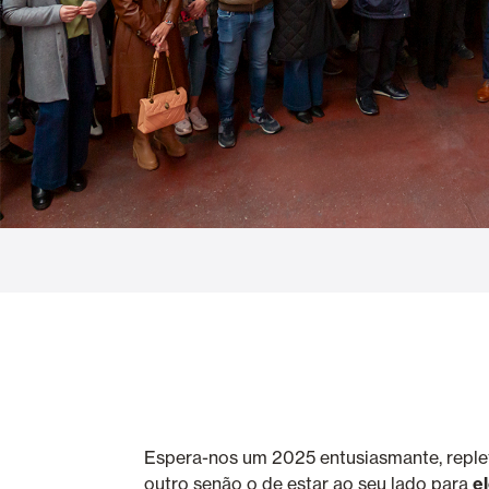
Cortinas de Vidro
Alicantinas e
Mosquiteiras
Garagem e P
Espera-nos um 2025 entusiasmante, replet
outro senão o de estar ao seu lado para
e