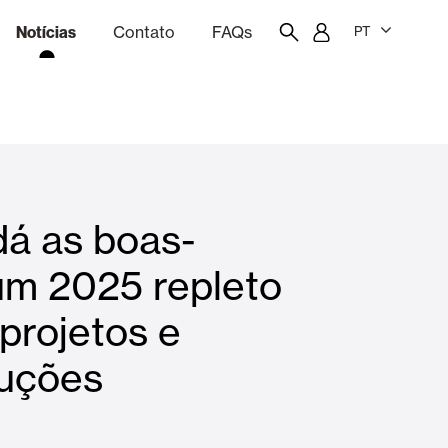
Notícias
Contato
FAQs
PT
ão
rçamentação
Portal do funcionário
Showroom
dá as boas-
quinas
Cortina e persianas
um 2025 repleto
projetos e
Famílias
luções