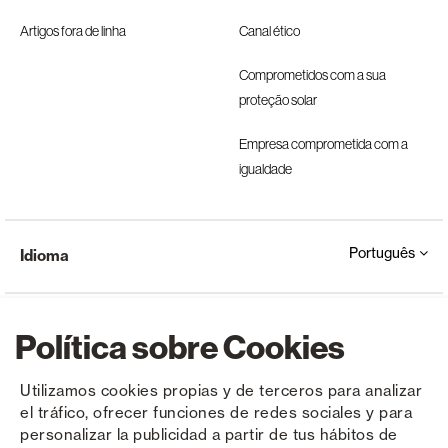
Artigos fora de linha
Canal ético
Comprometidos com a sua
proteção solar
Empresa comprometida com a
igualdade
Português
Idioma
Política sobre Cookies
Utilizamos cookies propias y de terceros para analizar
el tráfico, ofrecer funciones de redes sociales y para
Copyright © Saxun 2023 - 2026
Política de privacidade
Aviso Legal
Cookies
personalizar la publicidad a partir de tus hábitos de