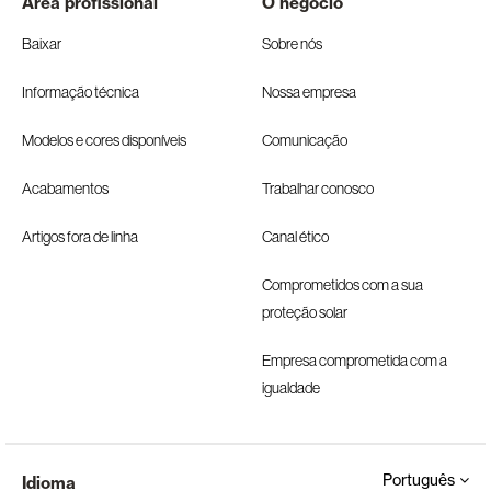
Área profissional
O negócio
Baixar
Sobre nós
Informação técnica
Nossa empresa
Modelos e cores disponíveis
Comunicação
Acabamentos
Trabalhar conosco
Artigos fora de linha
Canal ético
Comprometidos com a sua
proteção solar
Empresa comprometida com a
igualdade
Português
Idioma