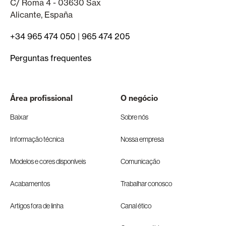
C/ Roma 4 - 03630 Sax
Alicante, España
+34 965 474 050
|
965 474 205
Perguntas frequentes
Área profissional
O negócio
Baixar
Sobre nós
Informação técnica
Nossa empresa
Modelos e cores disponíveis
Comunicação
Acabamentos
Trabalhar conosco
Artigos fora de linha
Canal ético