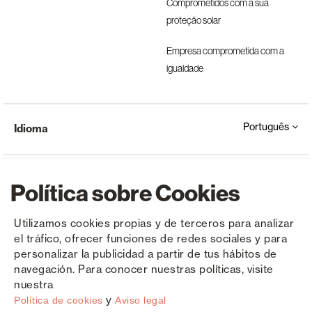
Comprometidos com a sua
proteção solar
Empresa comprometida com a
igualdade
Português
Idioma
Política sobre Cookies
Utilizamos cookies propias y de terceros para analizar
el tráfico, ofrecer funciones de redes sociales y para
Copyright © Saxun 2023 - 2026
Política de privacidade
Aviso Legal
Cookies
personalizar la publicidad a partir de tus hábitos de
navegación. Para conocer nuestras políticas, visite
nuestra
y
Política de cookies
Aviso legal