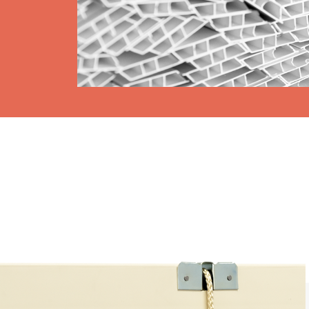
Toldos
 Cortinas exteriores
Smart Home e automatismo
ortas Comerciais
VER TODOS OS PRODUTOS