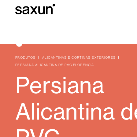
Baixar
Informação téc
Sobre nós
PRODUTOS
ALICANTINAS E CORTINAS EXTERIORES
PERSIANA ALICANTINA DE PVC FLORENCIA
Persiana
Pérgulas
Persianas Enroláveis e Caixas
Hotéis, restaurantes e cafés
Alicantina d