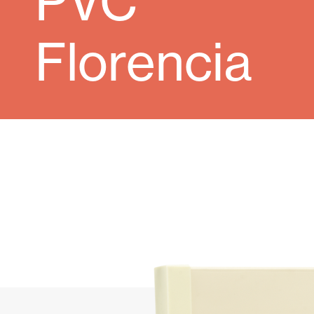
PVC
Cortinas de Vidro
Alicantinas e
Florencia
Mosquiteiras
Garagem e P