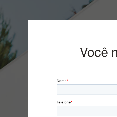
Você n