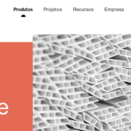
Produtos
Projetos
Recursos
Empresa
Canal Ético
nica
Acabamentos
Comunicaç
O
Lâminas Quebra-Sol e Maior
Escritórios
e