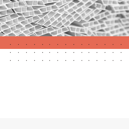
Portas Automáticas
s
Revestimentos teto e parede