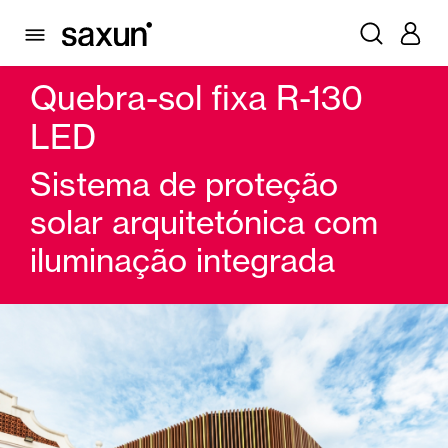
PRODUTOS
LÂMINAS QUEBRA-SOL E MAIORQUINAS
LÂMINAS QUEBRA-SOL FIXA
QUEBRA-SOL FIXA R-130 LED
Quebra-sol fixa R-130
LED
Sistema de proteção
solar arquitetónica com
iluminação integrada