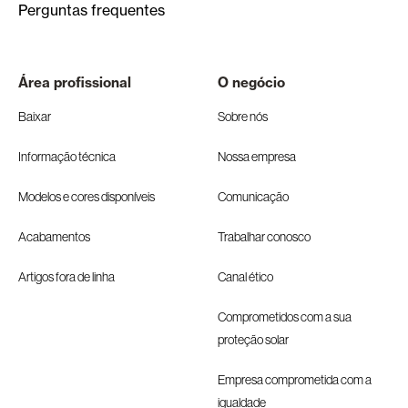
Perguntas frequentes
Área profissional
O negócio
Baixar
Sobre nós
Informação técnica
Nossa empresa
Modelos e cores disponíveis
Comunicação
Acabamentos
Trabalhar conosco
Artigos fora de linha
Canal ético
Comprometidos com a sua
proteção solar
Empresa comprometida com a
igualdade