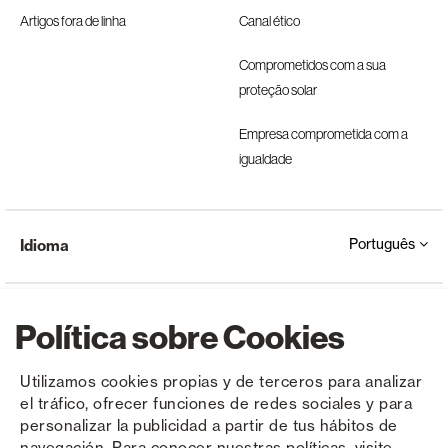
Artigos fora de linha
Canal ético
Comprometidos com a sua
proteção solar
Empresa comprometida com a
igualdade
Português
Idioma
Política sobre Cookies
Utilizamos cookies propias y de terceros para analizar
el tráfico, ofrecer funciones de redes sociales y para
Copyright © Saxun 2023 - 2026
Política de privacidade
Aviso Legal
Cookies
personalizar la publicidad a partir de tus hábitos de
navegación. Para conocer nuestras políticas, visite