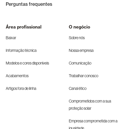
Perguntas frequentes
Área profissional
O negócio
Baixar
Sobre nós
Informação técnica
Nossa empresa
Modelos e cores disponíveis
Comunicação
Acabamentos
Trabalhar conosco
Artigos fora de linha
Canal ético
Comprometidos com a sua
proteção solar
Empresa comprometida com a
igualdade