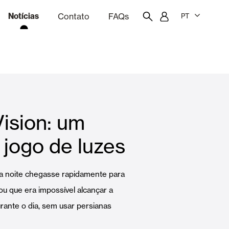
Notícias
Contato
FAQs
PT
ão
rçamentação
Portal do funcionário
Showroom
ision: um
quinas
Cortina e persianas
jogo de luzes
Famílias
a noite chegasse rapidamente para
 que era impossível alcançar a
urante o dia, sem usar persianas