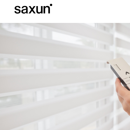
Baixar
Informação téc
Sobre nós
Pérgulas
Persianas Enroláveis e Caixas
Hotéis, restaurantes e cafés