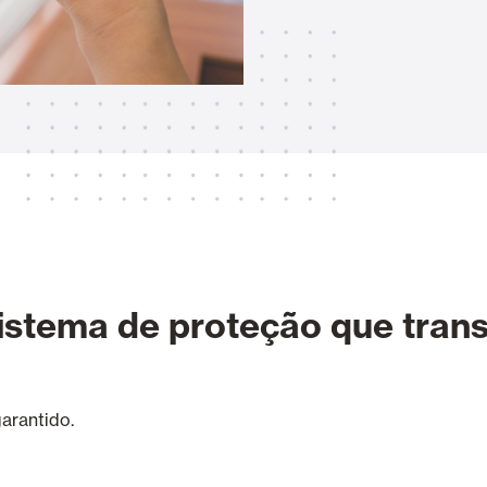
Toldos
 Cortinas exteriores
Smart Home e automatismo
ortas Comerciais
sistema de proteção que tran
VER TODOS OS PRODUTOS
arantido.