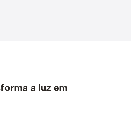
Portas Automáticas
s
Revestimentos teto e parede
sforma a luz em