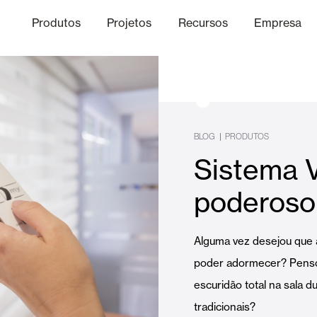
Produtos
Projetos
Recursos
Empresa
Canal Ético
nica
Acabamentos
Comunicaç
O
|
BLOG
PRODUTOS
Sistema V
Lâminas Quebra-Sol e Maior
poderoso 
Escritórios
Alguma vez desejou que 
poder adormecer? Pensou
escuridão total na sala d
tradicionais?