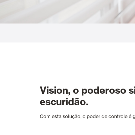
Cortinas de Vidro
Alicantinas e
Mosquiteiras
Garagem e P
Vision, o poderoso 
escuridão.
Com esta solução, o poder de controle é g