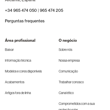
+34 965 474 050
|
965 474 205
Perguntas frequentes
Área profissional
O negócio
Baixar
Sobre nós
Informação técnica
Nossa empresa
Modelos e cores disponíveis
Comunicação
Acabamentos
Trabalhar conosco
Artigos fora de linha
Canal ético
Comprometidos com a sua
proteção solar