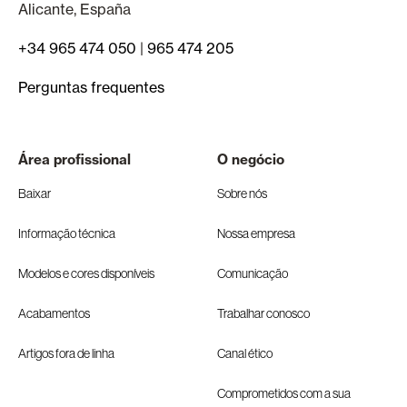
Alicante, España
+34 965 474 050
|
965 474 205
Perguntas frequentes
Área profissional
O negócio
Baixar
Sobre nós
Informação técnica
Nossa empresa
Modelos e cores disponíveis
Comunicação
Acabamentos
Trabalhar conosco
Artigos fora de linha
Canal ético
Comprometidos com a sua