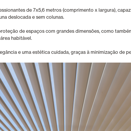
ionantes de 7x5,6 metros (comprimento x largura), capaz d
oluna deslocada e sem colunas.
a proteção de espaços com grandes dimensões, como tamb
área habitável.
gância e uma estética cuidada, graças à minimização de per