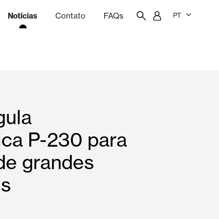
Notícias
Contato
FAQs
PT
ão
rçamentação
Portal do funcionário
Showroom
gula
quinas
Cortina e persianas
ica P-230 para
de grandes
Famílias
es