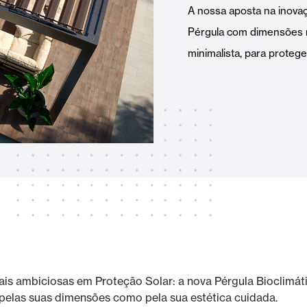
A nossa aposta na inova
Toldos
 Cortinas exteriores
Pérgula com dimensões m
minimalista, para protege
Smart Home e automatismo
ortas Comerciais
VER TODOS OS PRODUTOS
s ambiciosas em Proteção Solar: a nova Pérgula Bioclimát
o pelas suas dimensões como pela sua estética cuidada.