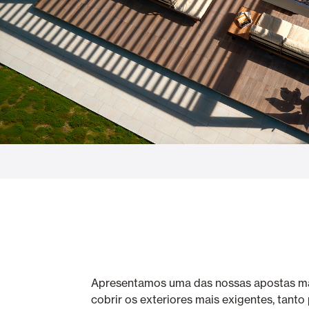
Cortinas de Vidro
Alicantinas e
Mosquiteiras
Garagem e P
Apresentamos uma das nossas apostas mai
cobrir os exteriores mais exigentes, tant