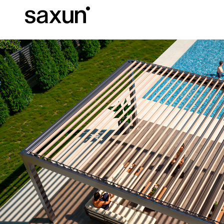
Baixar
Informação téc
Sobre nós
Pérgulas
Persianas Enroláveis e Caixas
Hotéis, restaurantes e cafés