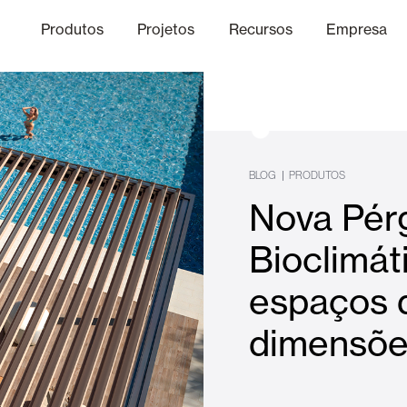
Produtos
Projetos
Recursos
Empresa
Canal Ético
nica
Acabamentos
Comunicaç
O
BLOG
|
PRODUTOS
Nova Pér
Lâminas Quebra-Sol e Maior
Bioclimát
espaços 
Escritórios
dimensõ