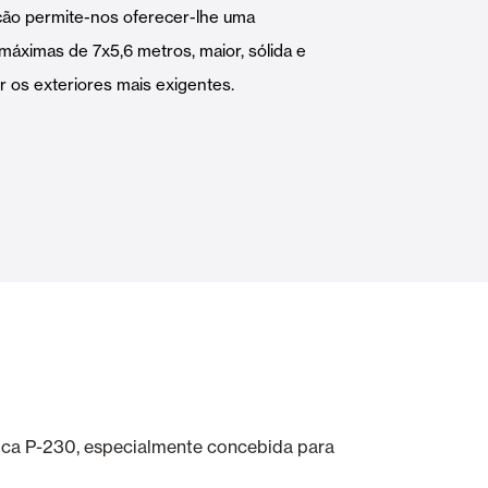
ção permite-nos oferecer-lhe uma
Portas Automáticas
áximas de 7x5,6 metros, maior, sólida e
r os exteriores mais exigentes.
s
Revestimentos teto e parede
ica P-230, especialmente concebida para