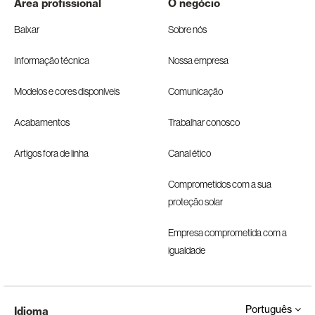
Área profissional
O negócio
Baixar
Sobre nós
Informação técnica
Nossa empresa
Modelos e cores disponíveis
Comunicação
Acabamentos
Trabalhar conosco
Artigos fora de linha
Canal ético
Comprometidos com a sua
proteção solar
Empresa comprometida com a
igualdade
Português
Idioma