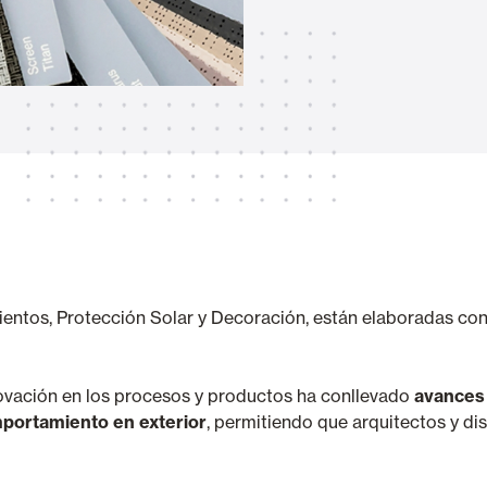
Toldos
 Cortinas exteriores
Smart Home e automatismo
ortas Comerciais
entos, Protección Solar y Decoración, están elaboradas co
VER TODOS OS PRODUTOS
novación en los procesos y productos ha conllevado
avances 
portamiento en exterior
, permitiendo que arquitectos y d