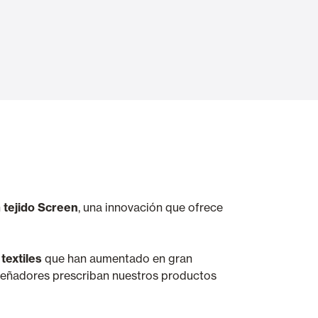
Portas Automáticas
s
Revestimentos teto e parede
n
tejido Screen
, una innovación que ofrece
textiles
que han aumentado en gran
iseñadores prescriban nuestros productos