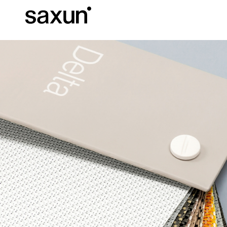
Baixar
Informação téc
Sobre nós
Pérgulas
Persianas Enroláveis e Caixas
Hotéis, restaurantes e cafés