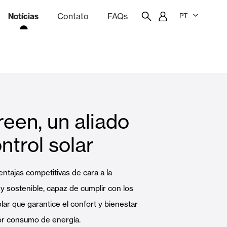
Notícias
Contato
FAQs
PT
ão
rçamentação
Portal do funcionário
Showroom
reen, un aliado
quinas
Cortina e persianas
ntrol solar
Famílias
entajas competitivas de cara a la
y sostenible, capaz de cumplir con los
lar que garantice el confort y bienestar
or consumo de energía.