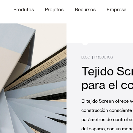
Produtos
Projetos
Recursos
Empresa
Canal Ético
nica
Acabamentos
Comunicaç
O
BLOG
|
PRODUTOS
Tejido Sc
Lâminas Quebra-Sol e Maior
para el co
Escritórios
El tejido Screen ofrece v
construcción consciente 
parámetros de control so
del espacio, con un men