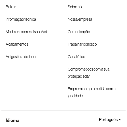
Baixar
Sobre nós
Informação técnica
Nossa empresa
Modelos e cores disponíveis
Comunicação
Acabamentos
Trabalhar conosco
Artigos fora de linha
Canal ético
Comprometidos com a sua
proteção solar
Empresa comprometida com a
igualdade
Português
Idioma