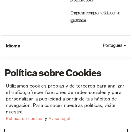
proteção solar
Empresa comprometida com a
igualdade
Português
Idioma
Política sobre Cookies
Utilizamos cookies propias y de terceros para analizar
el tráfico, ofrecer funciones de redes sociales y para
Copyright © Saxun 2023 - 2026
Política de privacidade
Aviso Legal
Cookies
personalizar la publicidad a partir de tus hábitos de
navegación. Para conocer nuestras políticas, visite
nuestra
y
Política de cookies
Aviso legal