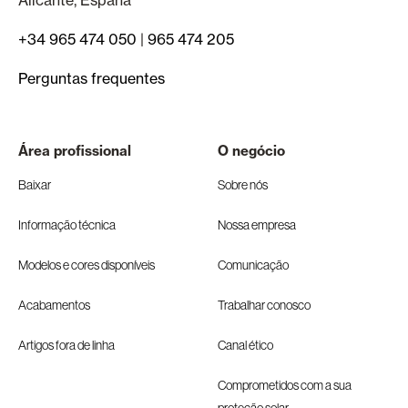
Alicante, España
+34 965 474 050
|
965 474 205
Perguntas frequentes
Área profissional
O negócio
Baixar
Sobre nós
Informação técnica
Nossa empresa
Modelos e cores disponíveis
Comunicação
Acabamentos
Trabalhar conosco
Artigos fora de linha
Canal ético
Comprometidos com a sua